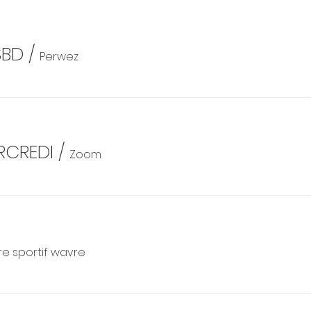
SBD
/
Perwez
RCREDI
/
Zoom
e sportif wavre