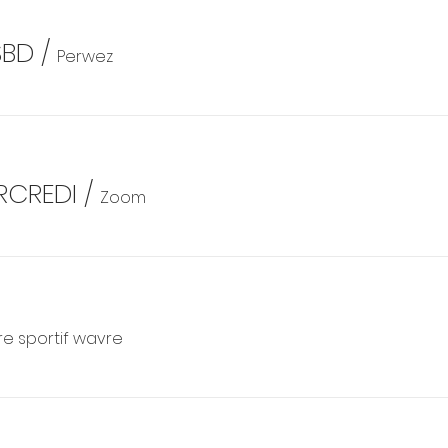
SBD
/
Perwez
RCREDI
/
Zoom
e sportif wavre